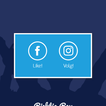
Like!
Volg!
Richtig Rex